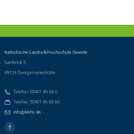
Katholische LandvolkHochschule Oesede
Gartbrink 5
49124 Georgsmarienhütte
Telefon: 05401 86 68 0
Telefax: 05401 86 68 60
info@klvhs.de