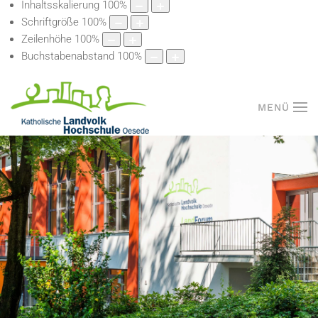
Inhaltsskalierung
100
%
Schriftgröße
100
%
Zeilenhöhe
100
%
Buchstabenabstand
100
%
MENÜ