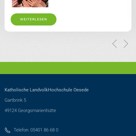
WEITERLESEN
Katholische LandvolkHochschule Oesede
Gartbrink 5
49124 Georgsmarienhütte
Telefon: 05401 86 68 0